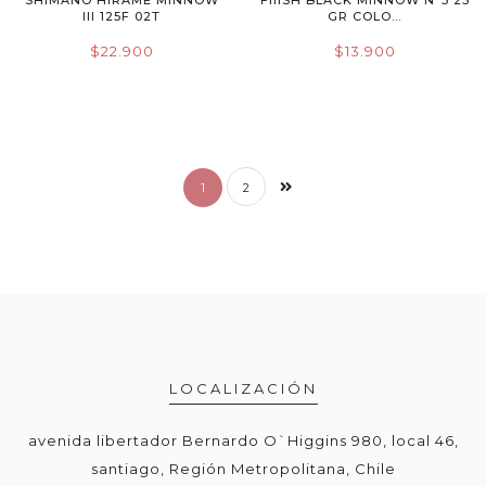
III 125F 02T
GR COLO...
$22.900
$13.900
1
2
LOCALIZACIÓN
avenida libertador Bernardo O`Higgins 980, local 46,
santiago, Región Metropolitana, Chile