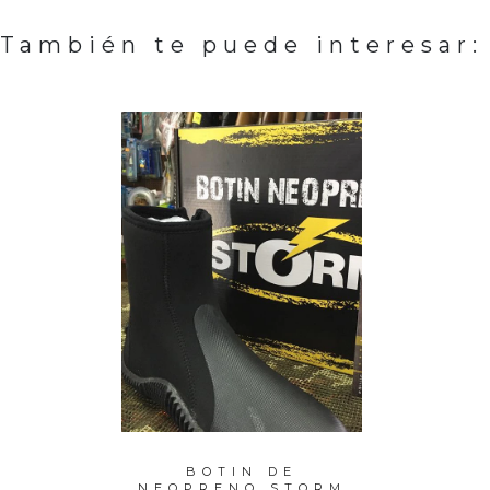
También te puede interesar:
EDO
BOTIN DE
CARRE
2,70
NEOPRENO STORM
SIE