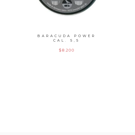
UNTER
BARACUDA POWER
POS
L 5.5
CAL. 5,5
HAMM
$8.200