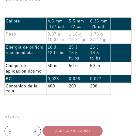
Calibre
4,5 mm
5,5 mm
6,35 mm
.177 cal.
.22 cal.
.25 cal.
Peso
0,67 g
1,18 g
1,78 g
10.34 gr
18.21 gr
27.47 gr
Energía de orificio
16 J
25 J
25 J
recomendada
12 ft.lbs
18.5
18.5
ft.lbs
ft.lbs
Campo de
50 m
50 m
50 m
aplicación óptimo
BC
0,023
0,026
0,027
Contenido de la
400
200
200
caja
Stock:
1
AGREGAR AL CARRO