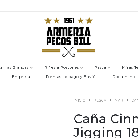
Armas Blancas
Rifles a Postones
Pesca
Miras T
Empresa
Formas de pago y Envió.
Documento
INICIO
PESCA
MAR
CA
Caña Cinn
Jigging 1