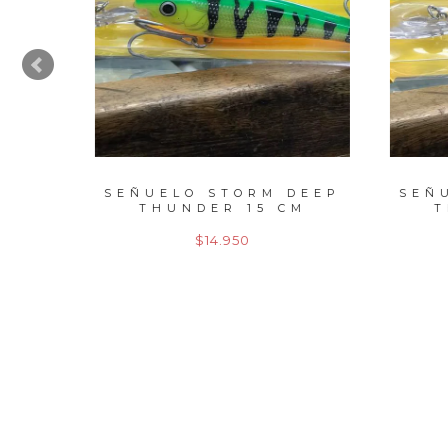
DEEP
SEÑUELO STORM DEEP
SEÑ
M
THUNDER 15 CM
T
$14.950