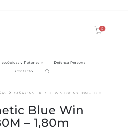
0
elescópicas y Potones
Defensa Personal
s
Contacto
ÑAS
CAÑA CINNETIC BLUE WIN JIGGING 180M – 1,80M
etic Blue Win
80M – 1,80m