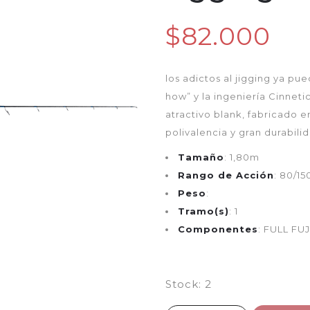
$82.000
los adictos al jigging ya pu
how” y la ingeniería Cinnet
atractivo blank, fabricado e
polivalencia y gran durabili
Tamaño
: 1,80m
Rango de Acción
: 80/15
Peso
:
Tramo(s)
: 1
Componentes
: FULL FUJ
Stock:
2