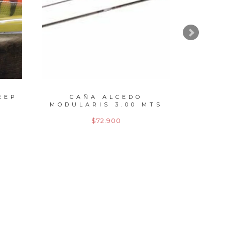
EEP
CAÑA ALCEDO
C
MODULARIS 3.00 MTS
MODU
ACC...
$72.900