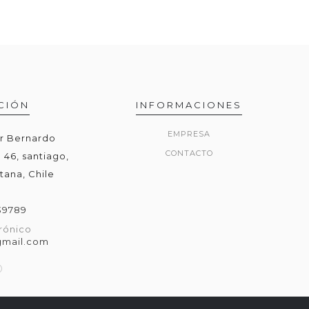
CIÓN
INFORMACIONES
EMPRESA
or Bernardo
CONTACTO
 46, santiago,
tana, Chile
39789
rónico
gmail.com