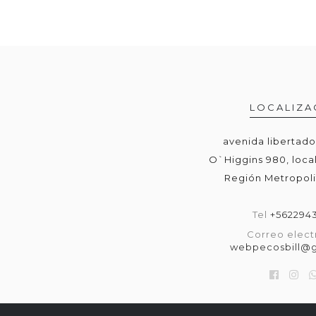
LOCALIZA
avenida libertad
O`Higgins 980, local
Región Metropoli
Tel
+562294
Correo elect
webpecosbill@