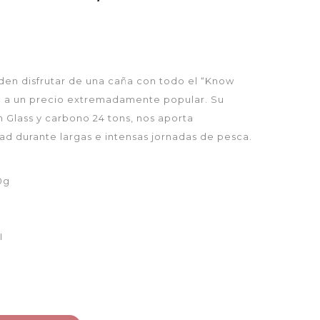
eden disfrutar de una caña con todo el “Know
ic a un precio extremadamente popular. Su
n Glass y carbono 24 tons, nos aporta
dad durante largas e intensas jornadas de pesca.
0g
I