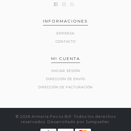
INFORMACIONES
EMPRESA
CONTACTO
MI CUENTA
INICIAR SESIÓN
DIRECCIÓN DE ENVÍO
DIRECCIÓN DE FACTURACIÓN
© 2026 Armería Pecos Bill. Todos los derechos
reservados.
Desarrollado por Jumpseller
.