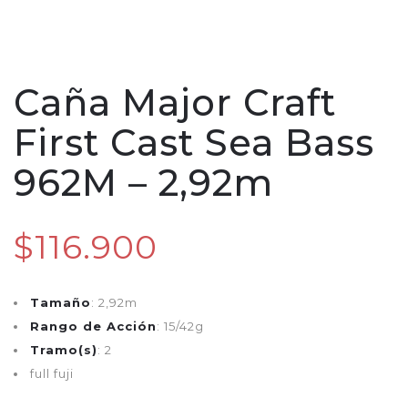
Caña Major Craft
First Cast Sea Bass
962M – 2,92m
$116.900
Tamaño
: 2,92m
Rango de Acción
: 15/42g
Tramo(s)
: 2
full fuji