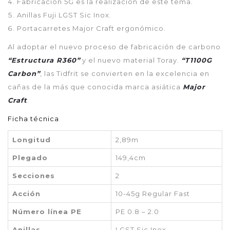
Fabricación 5G es la realización de este tema.
Anillas Fuji LGST Sic Inox.
Portacarretes Major Craft ergonómico.
Al adoptar el nuevo proceso de fabricación de carbono
“Estructura R360”
y el nuevo material Toray.
“
T1100G
Carbon”
, las Tidfrit se convierten en la excelencia en
cañas de la más que conocida marca asiática
Major
Craft
.
Ficha técnica
Longitud
2,89m
Plegado
149,4cm
Secciones
2
Acción
10-45g Regular Fast
Número línea PE
PE 0.8 – 2.0
Anillas
LGST Sic Inox