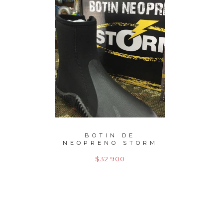
EDO
BOTIN DE
CARRE
2,70
NEOPRENO STORM
SIE
GR
$32.900