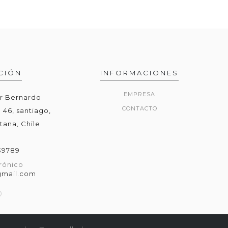
CIÓN
INFORMACIONES
EMPRESA
or Bernardo
CONTACTO
 46, santiago,
tana, Chile
39789
rónico
gmail.com