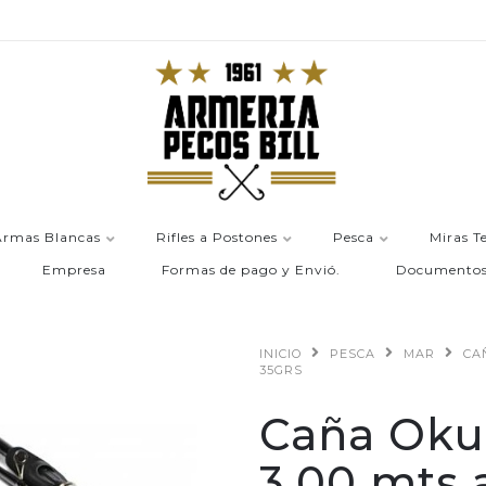
Armas Blancas
Rifles a Postones
Pesca
Miras T
Empresa
Formas de pago y Envió.
Documento
INICIO
PESCA
MAR
CA
35GRS
Caña Oku
3.00 mts 