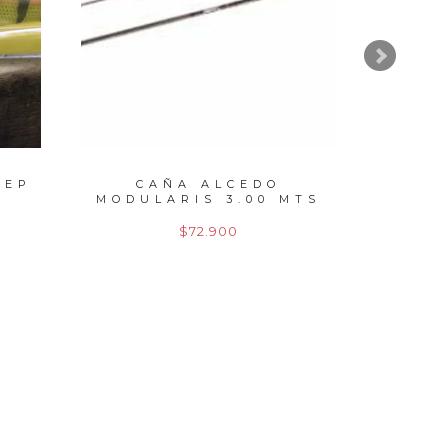
EEP
CAÑA ALCEDO
C
MODULARIS 3.00 MTS
MODU
ACC...
$72.900