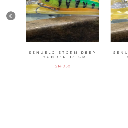
DEEP
SEÑUELO STORM DEEP
SEÑ
M
THUNDER 15 CM
T
$14.950