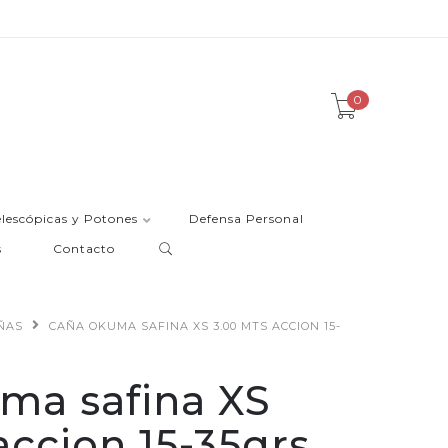
0
elescópicas y Potones
Defensa Personal
s
Contacto
ÑAS
CAÑA OKUMA SAFINA XS 3.00 MTS ACCION 15-
ma safina XS
accion 15-35grs