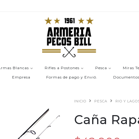
Armas Blancas
Rifles a Postones
Pesca
Miras T
Empresa
Formas de pago y Envió.
Documento
INICIO
PESCA
RIO Y LAGO
Caña Rapa