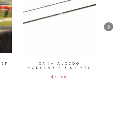
EEP
CAÑA ALCEDO
C
MODULARIS 3.00 MTS
MODU
ACC...
$72.900