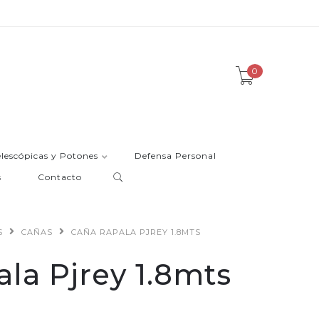
0
elescópicas y Potones
Defensa Personal
s
Contacto
S
CAÑAS
CAÑA RAPALA PJREY 1.8MTS
la Pjrey 1.8mts