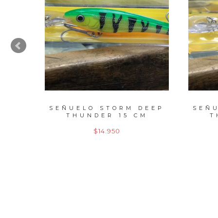
DEEP
SEÑUELO STORM DEEP
SEÑ
M
THUNDER 15 CM
T
$14.950