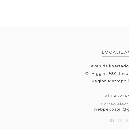
LOCALIZA
avenida libertad
O`Higgins 980, local
Región Metropoli
Tel
+562294
Correo elect
webpecosbill@