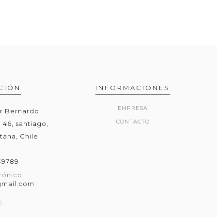
CIÓN
INFORMACIONES
EMPRESA
or Bernardo
CONTACTO
 46, santiago,
tana, Chile
39789
rónico
gmail.com