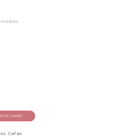
o módulo
AR AL CARRO
gos
,
Cañas