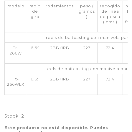
modelo
radio
rodamientos
peso (
recogido
má
de
gramos
de línea
fu
giro
)
de pesca
( cms )
fr
reels de baitcasting con manivela pa
Tr-
6.6:1
2BB+1RB
227
72.4
266W
reels de baitcasting con manivela para
Tt-
6.6:1
2BB+1RB
227
72.4
266WLX
Stock:
2
Este producto no está disponible. Puedes