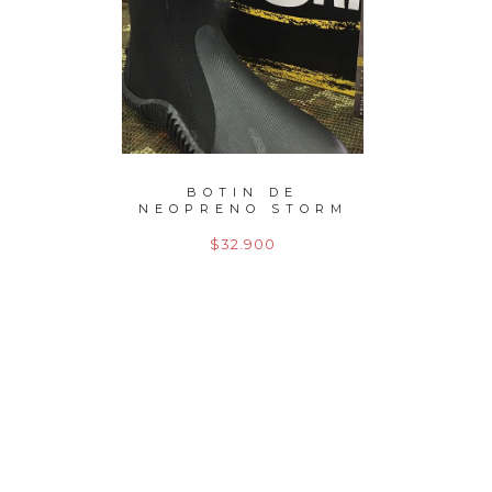
EDO
BOTIN DE
CARRE
2,70
NEOPRENO STORM
SIE
GR
$32.900