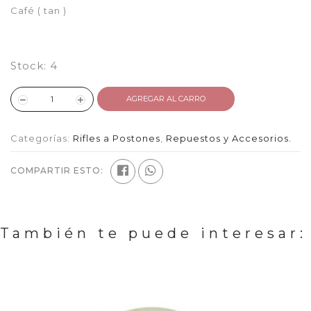
Café ( tan )
Stock:
4
AGREGAR AL CARRO
Categorías:
Rifles a Postones
,
Repuestos y Accesorios.
COMPARTIR ESTO:
También te puede interesar: