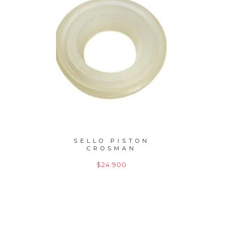
LE PCP
SELLO PISTON
SELLO
5 MU...
CROSMAN
$24.900