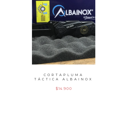
A RUI
CORTAPLUMA
CO
TÁCTICA ALBAINOX
TÁCTI
MOD. ...
$14.900