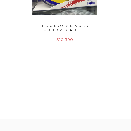
IMANO
FLUOROCARBONO
FLUO
MAJOR CRAFT
MA
DANGA 0,...
DA
$10.500