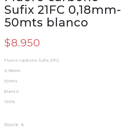
Sufix 21FC 0,18mm-
50mts blanco
$8.950
Fluoro carbono Sufix 21FC
0,18mm
50mts
blanco
100%
Stock:
4