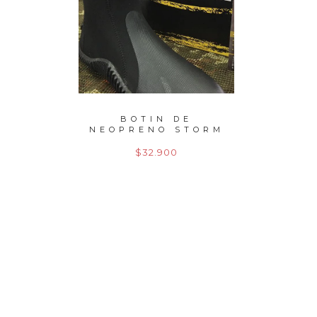
EDO
BOTIN DE
CARRE
2,70
NEOPRENO STORM
SIE
GR
$32.900