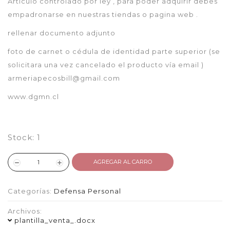
Articulo controlado por ley , para poder adquirir debes
empadronarse en nuestras tiendas o pagina web .
rellenar documento adjunto
foto de carnet o cédula de identidad parte superior (se
solicitara una vez cancelado el producto vía email )
armeriapecosbill@gmail.com
www.dgmn.cl
Stock:
1
AGREGAR AL CARRO
Categorías:
Defensa Personal
Archivos:
plantilla_venta_.docx