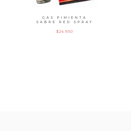
NTA
GAS PIMIENTA
GAS
SPRAY
SABRE RED SPRAY
SABR
22GR
R
$24.950