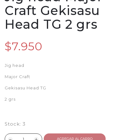
Craft Gekisasu
Head TG 2 grs
$7.950
Jig head
Major Craft
Gekisasu Head TG
2 grs
Stock:
3
AGREGAR AL CARRO