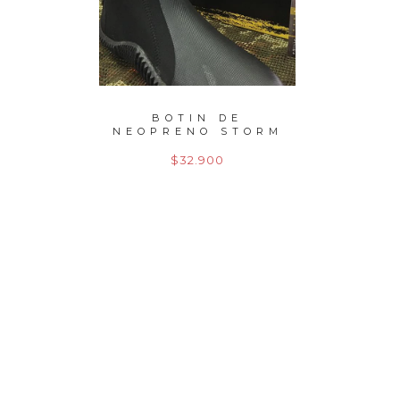
EDO
BOTIN DE
CARRE
2,70
NEOPRENO STORM
SIE
GR
$32.900