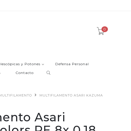
0
elescópicas y Potones
Defensa Personal
s
Contacto
MULTIFILAMENTO
MULTIFILAMENTO ASARI KAZUMA
mento Asari
lors PE 8x 0,18