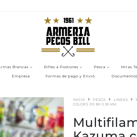
Armas Blancas
Rifles a Postones
Pesca
Miras T
Empresa
Formas de pago y Envió.
Documento
INICIO
PESCA
LINEAS
COLORS PE 8X 0,18 MM
Multifila
Kazuma co