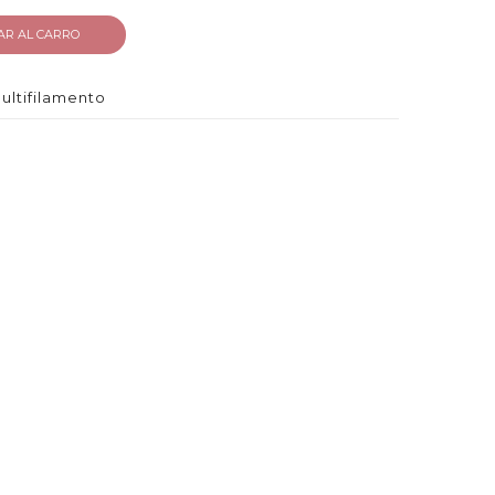
AR AL CARRO
ultifilamento