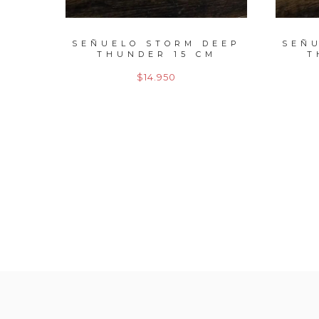
DEEP
SEÑUELO STORM DEEP
SEÑ
M
THUNDER 15 CM
T
$14.950