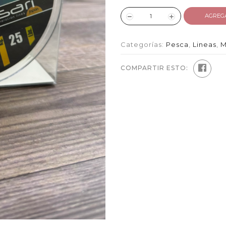
AGREG
Categorías:
Pesca
,
Lineas
,
M
COMPARTIR ESTO: