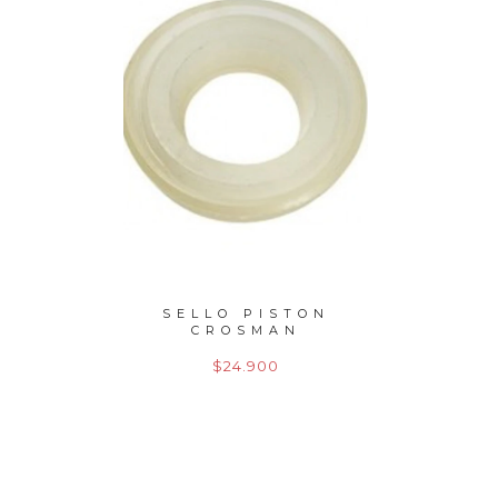
LE PCP
SELLO PISTON
SELLO
5 MU...
CROSMAN
$24.900