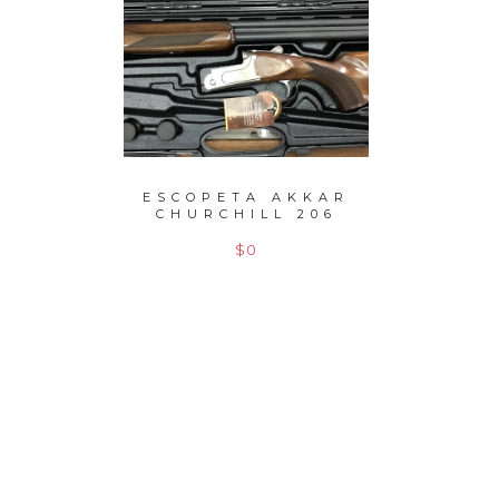
ERSA
ESCOPETA AKKAR
ESCO
0 PRO
CHURCHILL 206
C
SILVE...
REP
$0