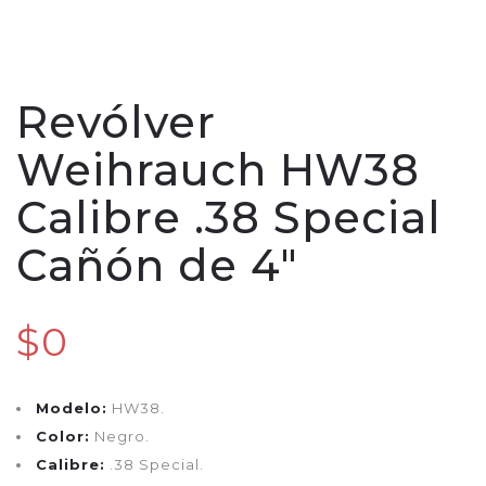
Revólver
Weihrauch HW38
Calibre .38 Special
Cañón de 4"
$0
Modelo:
HW38.
Color:
Negro.
Calibre:
.38 Special.