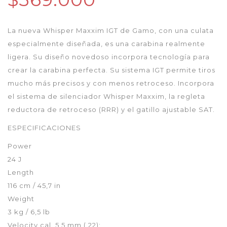
La nueva Whisper Maxxim IGT de Gamo, con una culata
especialmente diseñada, es una carabina realmente
ligera. Su diseño novedoso incorpora tecnología para
crear la carabina perfecta. Su sistema IGT permite tiros
mucho más precisos y con menos retroceso. Incorpora
el sistema de silenciador Whisper Maxxim, la regleta
reductora de retroceso (RRR) y el gatillo ajustable SAT.
ESPECIFICACIONES
Power
24 J
Length
116 cm / 45,7 in
Weight
3 kg / 6,5 lb
Velocity cal. 5,5 mm (.22);