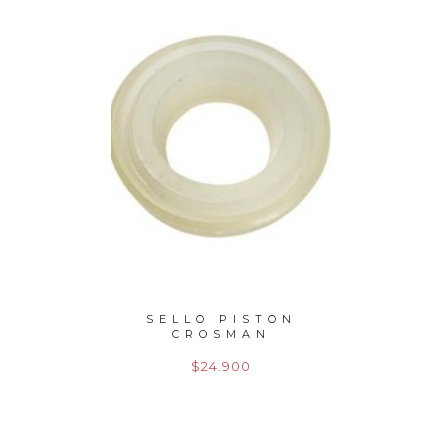
LE PCP
SELLO PISTON
SELLO
5 MU...
CROSMAN
$24.900