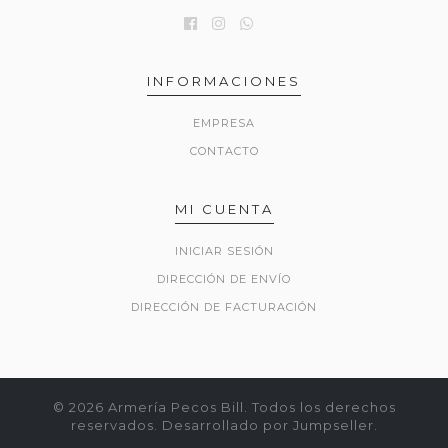
INFORMACIONES
EMPRESA
CONTACTO
MI CUENTA
INICIAR SESIÓN
DIRECCIÓN DE ENVÍO
DIRECCIÓN DE FACTURACIÓN
© 2026 Armería Pecos Bill. Todos los derechos
reservados.
Desarrollado por Jumpseller
.