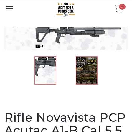
0
Rifle Novavista PCP
Acutac A1-B Cal 5,5