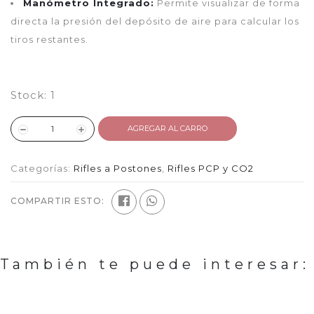
Manómetro Integrado:
Permite visualizar de forma
directa la presión del depósito de aire para calcular los
tiros restantes.
Stock:
1
AGREGAR AL CARRO
Categorías:
Rifles a Postones
,
Rifles PCP y CO2
COMPARTIR ESTO:
También te puede interesar: