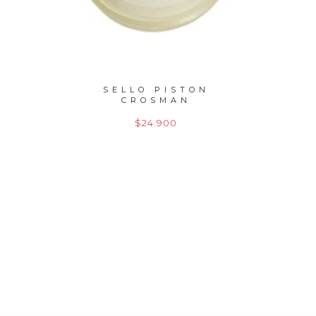
LE PCP
SELLO PISTON
SELLO
5 MU...
CROSMAN
$24.900