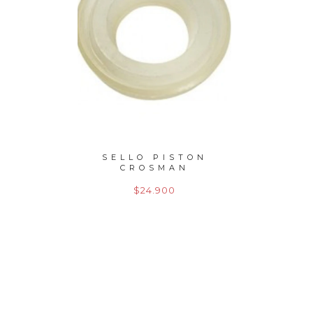
LE PCP
SELLO PISTON
SELLO
5 MU...
CROSMAN
$24.900