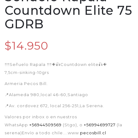
Countdown Elite 75
GDRB
$14.950
‼️‼️Señuelo Rapala ‼️‼️🐠🎣Countdown elite🎣🐠
7,5cm-sinking-10grs
Armeria Pecos Bill.
📍Alameda 980,local 46-60,Santiago
📍Av. cordovez 672, local 256-251,La Serena.
Valores por inbox o en nuestros
WhatsApp
+56944509569
(Stgo), o
+56994699727
(la
serena)Envío a todo chile....www.
pecosbill.cl