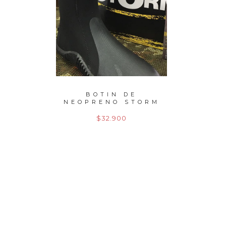
EDO
BOTIN DE
CARRE
2,70
NEOPRENO STORM
SIE
GR
$32.900