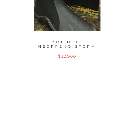
EDO
BOTIN DE
CARRE
2,70
NEOPRENO STORM
SIE
GR
$32.900