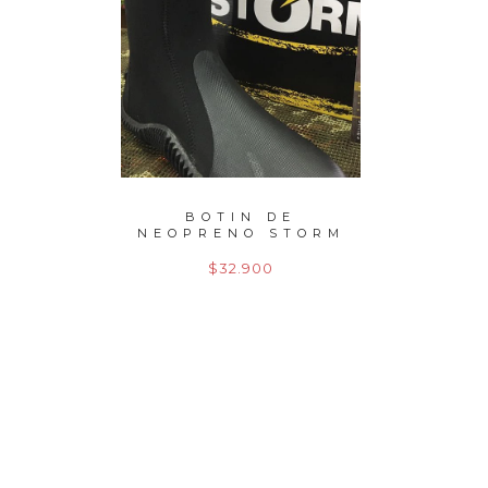
EDO
BOTIN DE
CARRE
2,70
NEOPRENO STORM
SIE
GR
$32.900